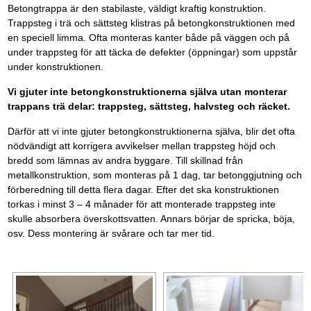
Betongtrappa är den stabilaste, väldigt kraftig konstruktion.
Trappsteg i trä och sättsteg klistras på betongkonstruktionen med
en speciell limma. Ofta monteras kanter både på väggen och på
under trappsteg för att täcka de defekter (öppningar) som uppstår
under konstruktionen.
Vi gjuter inte betongkonstruktionerna själva utan monterar
trappans trä delar: trappsteg, sättsteg, halvsteg och räcket.
Därför att vi inte gjuter betongkonstruktionerna själva, blir det ofta
nödvändigt att korrigera avvikelser mellan trappsteg höjd och
bredd som lämnas av andra byggare. Till skillnad från
metallkonstruktion, som monteras på 1 dag, tar betonggjutning och
förberedning till detta flera dagar. Efter det ska konstruktionen
torkas i minst 3 – 4 månader för att monterade trappsteg inte
skulle absorbera överskottsvatten. Annars börjar de spricka, böja,
osv. Dess montering är svårare och tar mer tid.