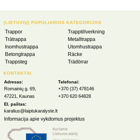
(LIETUVIŲ) POPULIARIOS KATEGORIJOS
Trappor
Trapptillverkning
Trätrappa
Metalltrappa
Inomhustrappa
Utomhustrappa
Betongtrappa
Räcke
Trappsteg
Trädörrar
KONTAKTAI
Adresas:
Telefonai:
Romainių g. 69,
+370 (37) 478146
47221, Kaunas
+370 620 64828
El. paštas:
karalius@laiptukaralyste.lt
Informacija apie vykdomus projektus